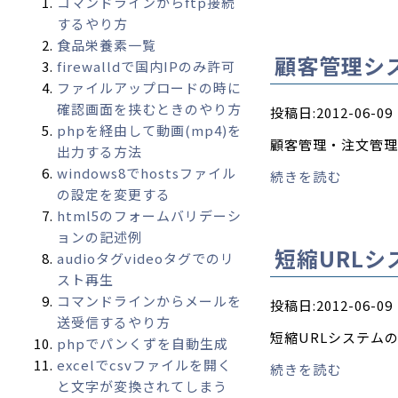
コマンドラインからftp接続
するやり方
食品栄養素一覧
顧客管理シ
firewalldで国内IPのみ許可
ファイルアップロードの時に
確認画面を挟むときのやり方
投稿日:2012-06-09
phpを経由して動画(mp4)を
顧客管理・注文管理
出力する方法
windows8でhostsファイル
続きを読む
の設定を変更する
html5のフォームバリデーシ
ョンの記述例
短縮URLシ
audioタグvideoタグでのリ
スト再生
コマンドラインからメールを
投稿日:2012-06-09
送受信するやり方
短縮URLシステム
phpでパンくずを自動生成
excelでcsvファイルを開く
続きを読む
と文字が変換されてしまう