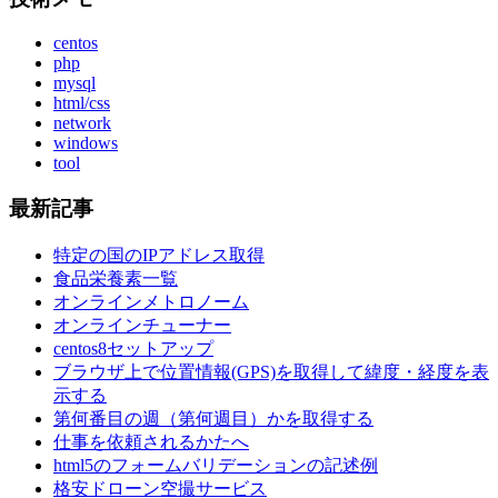
centos
php
mysql
html/css
network
windows
tool
最新記事
特定の国のIPアドレス取得
食品栄養素一覧
オンラインメトロノーム
オンラインチューナー
centos8セットアップ
ブラウザ上で位置情報(GPS)を取得して緯度・経度を表
示する
第何番目の週（第何週目）かを取得する
仕事を依頼されるかたへ
html5のフォームバリデーションの記述例
格安ドローン空撮サービス