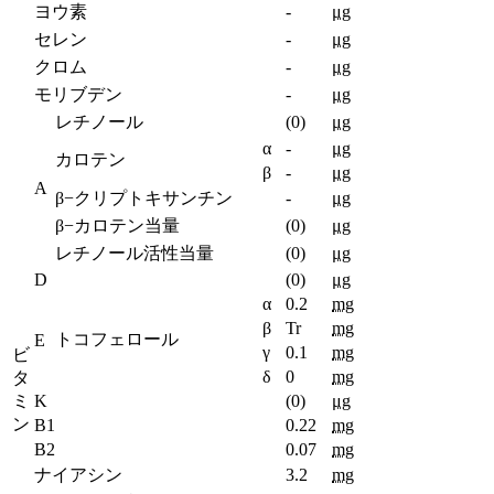
ヨウ素
-
μg
セレン
-
μg
クロム
-
μg
モリブデン
-
μg
レチノール
(0)
μg
α
-
μg
カロテン
β
-
μg
A
β−クリプトキサンチン
-
μg
β−カロテン当量
(0)
μg
レチノール活性当量
(0)
μg
D
(0)
μg
α
0.2
mg
β
Tr
mg
トコフェロール
E
γ
0.1
mg
ビ
δ
0
mg
タ
ミ
K
(0)
μg
ン
B1
0.22
mg
B2
0.07
mg
ナイアシン
3.2
mg