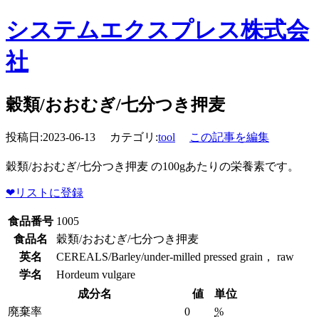
システムエクスプレス株式会
社
穀類/おおむぎ/七分つき押麦
投稿日:2023-06-13 カテゴリ:
tool
この記事を編集
穀類/おおむぎ/七分つき押麦 の100gあたりの栄養素です。
❤
リストに登録
食品番号
1005
食品名
穀類/おおむぎ/七分つき押麦
英名
CEREALS/Barley/under-milled pressed grain， raw
学名
Hordeum vulgare
成分名
値
単位
廃棄率
0
%