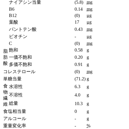
ナイアシン当量
(5.8)
mg
B6
0.14
mg
B12
(0)
μg
葉酸
17
μg
パントテン酸
0.43
mg
ビオチン
-
μg
C
(0)
mg
飽和
0.58
g
脂
肪
一価不飽和
0.20
g
酸
多価不飽和
0.91
g
コレステロール
(0)
mg
単糖当量
(71.2)
g
食
水溶性
6.3
g
物
不溶性
4.0
g
繊
総量
10.3
g
維
食塩相当量
0
g
アルコール
-
g
重量変化率
-
%