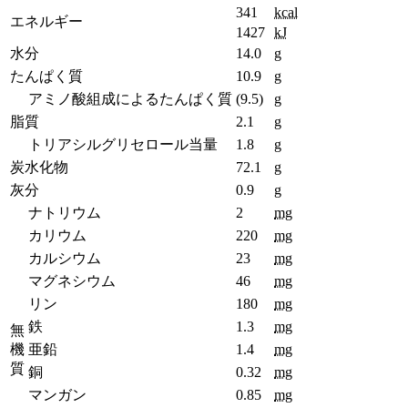
341
kcal
エネルギー
1427
kJ
水分
14.0
g
たんぱく質
10.9
g
アミノ酸組成によるたんぱく質
(9.5)
g
脂質
2.1
g
トリアシルグリセロール当量
1.8
g
炭水化物
72.1
g
灰分
0.9
g
ナトリウム
2
mg
カリウム
220
mg
カルシウム
23
mg
マグネシウム
46
mg
リン
180
mg
鉄
1.3
mg
無
機
亜鉛
1.4
mg
質
銅
0.32
mg
マンガン
0.85
mg