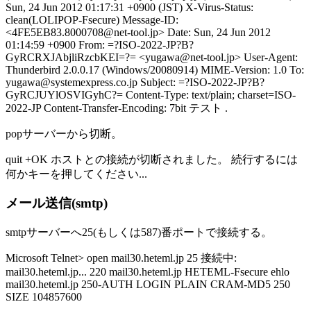
Sun, 24 Jun 2012 01:17:31 +0900 (JST) X-Virus-Status:
clean(LOLIPOP-Fsecure) Message-ID:
<4FE5EB83.8000708@net-tool.jp> Date: Sun, 24 Jun 2012
01:14:59 +0900 From: =?ISO-2022-JP?B?
GyRCRXJAbjliRzcbKEI=?= <yugawa@net-tool.jp> User-Agent:
Thunderbird 2.0.0.17 (Windows/20080914) MIME-Version: 1.0 To:
yugawa@systemexpress.co.jp Subject: =?ISO-2022-JP?B?
GyRCJUYlOSVIGyhC?= Content-Type: text/plain; charset=ISO-
2022-JP Content-Transfer-Encoding: 7bit テスト .
popサーバーから切断。
quit +OK ホストとの接続が切断されました。 続行するには
何かキーを押してください...
メール送信(smtp)
smtpサーバーへ25(もしくは587)番ポートで接続する。
Microsoft Telnet> open mail30.heteml.jp 25 接続中:
mail30.heteml.jp... 220 mail30.heteml.jp HETEML-Fsecure ehlo
mail30.heteml.jp 250-AUTH LOGIN PLAIN CRAM-MD5 250
SIZE 104857600