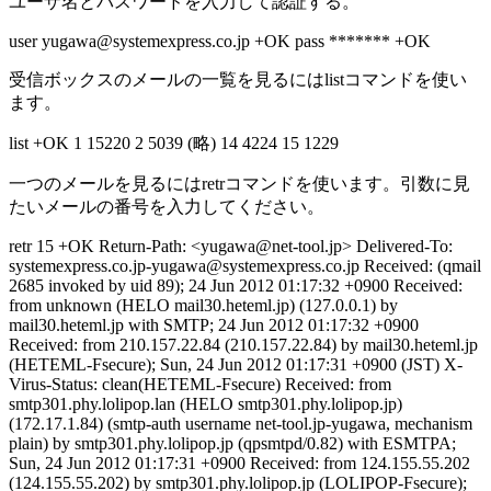
ユーザ名とパスワードを入力して認証する。
user yugawa@systemexpress.co.jp +OK pass ******* +OK
受信ボックスのメールの一覧を見るにはlistコマンドを使い
ます。
list +OK 1 15220 2 5039 (略) 14 4224 15 1229
一つのメールを見るにはretrコマンドを使います。引数に見
たいメールの番号を入力してください。
retr 15 +OK Return-Path: <yugawa@net-tool.jp> Delivered-To:
systemexpress.co.jp-yugawa@systemexpress.co.jp Received: (qmail
2685 invoked by uid 89); 24 Jun 2012 01:17:32 +0900 Received:
from unknown (HELO mail30.heteml.jp) (127.0.0.1) by
mail30.heteml.jp with SMTP; 24 Jun 2012 01:17:32 +0900
Received: from 210.157.22.84 (210.157.22.84) by mail30.heteml.jp
(HETEML-Fsecure); Sun, 24 Jun 2012 01:17:31 +0900 (JST) X-
Virus-Status: clean(HETEML-Fsecure) Received: from
smtp301.phy.lolipop.lan (HELO smtp301.phy.lolipop.jp)
(172.17.1.84) (smtp-auth username net-tool.jp-yugawa, mechanism
plain) by smtp301.phy.lolipop.jp (qpsmtpd/0.82) with ESMTPA;
Sun, 24 Jun 2012 01:17:31 +0900 Received: from 124.155.55.202
(124.155.55.202) by smtp301.phy.lolipop.jp (LOLIPOP-Fsecure);