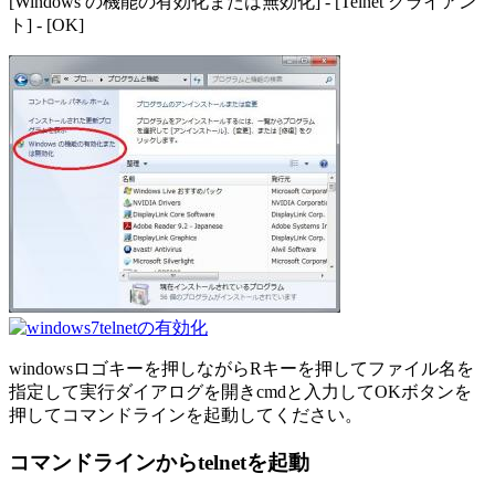
[Windows の機能の有効化または無効化] - [Telnet クライアン
ト] - [OK]
windowsロゴキーを押しながらR
キーを押してファイル名を
指定して実行ダイアログを開き
cmd
と入力してOKボタンを
押してコマンドラインを起動してください。
コマンドラインからtelnetを起動