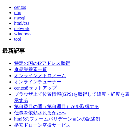
centos
php
mysql
html/css
network
windows
tool
最新記事
特定の国のIPアドレス取得
食品栄養素一覧
オンラインメトロノーム
オンラインチューナー
centos8セットアップ
ブラウザ上で位置情報(GPS)を取得して緯度・経度を表
示する
第何番目の週（第何週目）かを取得する
仕事を依頼されるかたへ
html5のフォームバリデーションの記述例
格安ドローン空撮サービス