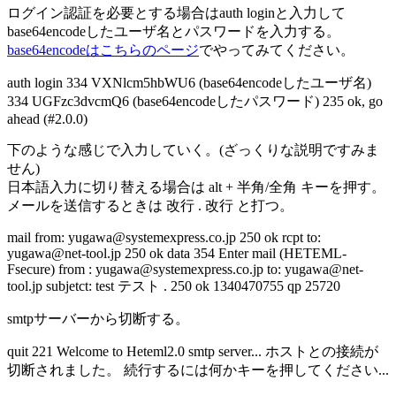
ログイン認証を必要とする場合はauth loginと入力して
base64encodeしたユーザ名とパスワードを入力する。
base64encodeはこちらのページ
でやってみてください。
auth login 334 VXNlcm5hbWU6 (base64encodeしたユーザ名)
334 UGFzc3dvcmQ6 (base64encodeしたパスワード) 235 ok, go
ahead (#2.0.0)
下のような感じで入力していく。(ざっくりな説明ですみま
せん)
日本語入力に切り替える場合は
alt + 半角/全角
キーを押す。
メールを送信するときは
改行 . 改行
と打つ。
mail from: yugawa@systemexpress.co.jp 250 ok rcpt to:
yugawa@net-tool.jp 250 ok data 354 Enter mail (HETEML-
Fsecure) from : yugawa@systemexpress.co.jp to: yugawa@net-
tool.jp subjetct: test テスト . 250 ok 1340470755 qp 25720
smtpサーバーから切断する。
quit 221 Welcome to Heteml2.0 smtp server... ホストとの接続が
切断されました。 続行するには何かキーを押してください...