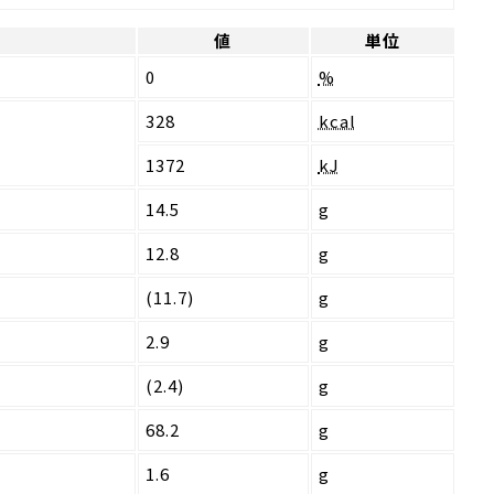
値
単位
0
%
328
kcal
1372
kJ
14.5
g
12.8
g
(11.7)
g
2.9
g
(2.4)
g
68.2
g
1.6
g