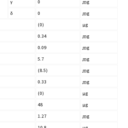
γ
0
mg
δ
0
mg
(0)
μg
0.34
mg
0.09
mg
5.7
mg
(8.5)
mg
0.33
mg
(0)
μg
48
μg
1.27
mg
10.8
μg