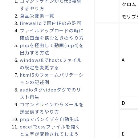
コマンドラインからftp接続
クロム
するやり方
食品栄養素一覧
モリブ
firewalldで国内IPのみ許可
ファイルアップロードの時に
確認画面を挟むときのやり方
phpを経由して動画(mp4)を
出力する方法
A
windows8でhostsファイル
の設定を変更する
html5のフォームバリデーシ
ョンの記述例
audioタグvideoタグでのリ
スト再生
D
コマンドラインからメールを
送受信するやり方
phpでパンくずを自動生成
excelでcsvファイルを開く
E
と文字が変換されてしまう