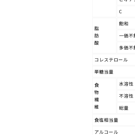
C
飽和
脂
肪
一価不
酸
多価不
コレステロール
単糖当量
水溶性
食
物
不溶性
繊
維
総量
食塩相当量
アルコール