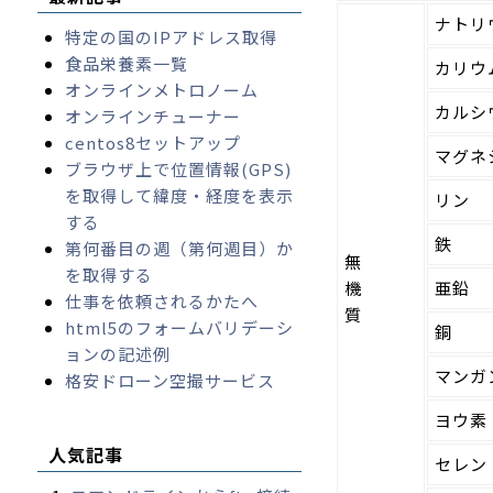
ナトリ
特定の国のIPアドレス取得
食品栄養素一覧
カリウ
オンラインメトロノーム
カルシ
オンラインチューナー
centos8セットアップ
マグネ
ブラウザ上で位置情報(GPS)
を取得して緯度・経度を表示
リン
する
鉄
第何番目の週（第何週目）か
無
を取得する
機
亜鉛
仕事を依頼されるかたへ
質
html5のフォームバリデーシ
銅
ョンの記述例
マンガ
格安ドローン空撮サービス
ヨウ素
人気記事
セレン