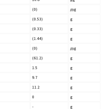
(0)
mg
(0.53)
g
(0.33)
g
(1.44)
g
(0)
mg
(61.2)
g
1.5
g
9.7
g
11.2
g
0
g
-
g