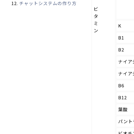
チャットシステムの作り方
ビ
タ
ミ
K
ン
B1
B2
ナイア
ナイア
B6
B12
葉酸
パント
ビオチ