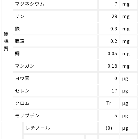
マグネシウム
7
mg
リン
29
mg
鉄
0.3
mg
無
機
亜鉛
0.2
mg
質
銅
0.05
mg
マンガン
0.18
mg
ヨウ素
0
μg
セレン
17
μg
クロム
Tr
μg
モリブデン
5
μg
レチノール
(0)
μg