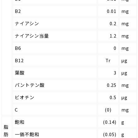
B2
0.01
mg
ナイアシン
0.2
mg
ナイアシン当量
1.2
mg
B6
0
mg
B12
Tr
μg
葉酸
3
μg
パントテン酸
0.25
mg
ビオチン
0.5
μg
C
(0)
mg
飽和
(0.14)
g
脂
肪
一価不飽和
(0.05)
g