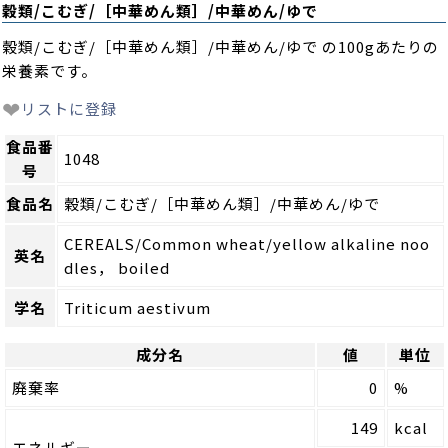
穀類/こむぎ/［中華めん類］/中華めん/ゆで
穀類/こむぎ/［中華めん類］/中華めん/ゆで の100gあたりの
栄養素です。
❤
リストに登録
食品番
1048
号
食品名
穀類/こむぎ/［中華めん類］/中華めん/ゆで
CEREALS/Common wheat/yellow alkaline noo
英名
dles， boiled
学名
Triticum aestivum
成分名
値
単位
廃棄率
0
%
149
kcal
エネルギー