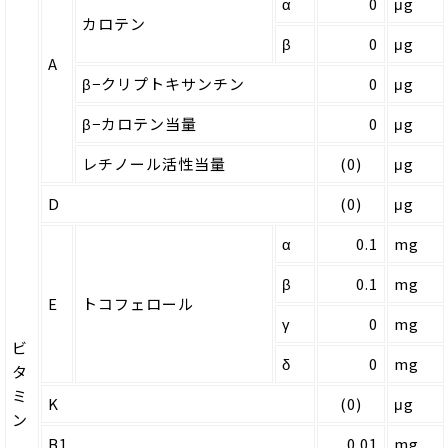
α
0
μg
カロテン
β
0
μg
A
β−クリプトキサンチン
0
μg
β−カロテン当量
0
μg
レチノール活性当量
(0)
μg
D
(0)
μg
α
0.1
mg
β
0.1
mg
E
トコフェロール
γ
0
mg
ビ
δ
0
mg
タ
ミ
K
(0)
μg
ン
B1
0.01
mg