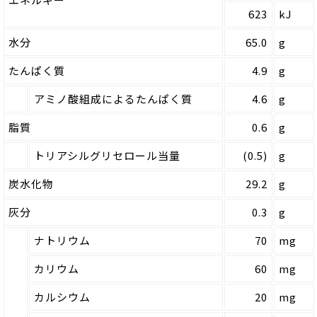
623
kJ
水分
65.0
g
たんぱく質
4.9
g
アミノ酸組成によるたんぱく質
4.6
g
脂質
0.6
g
トリアシルグリセロール当量
(0.5)
g
炭水化物
29.2
g
灰分
0.3
g
ナトリウム
70
mg
カリウム
60
mg
カルシウム
20
mg