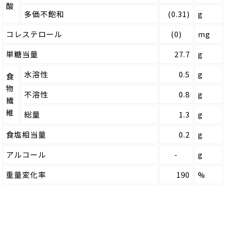
酸
多価不飽和
(0.31)
g
コレステロール
(0)
mg
単糖当量
27.7
g
水溶性
0.5
g
食
物
不溶性
0.8
g
繊
維
総量
1.3
g
食塩相当量
0.2
g
アルコール
-
g
重量変化率
190
%