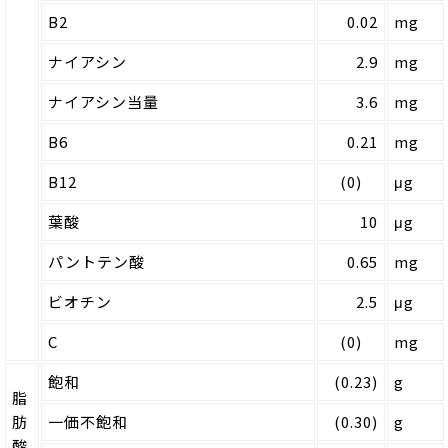
B2
0.02
mg
ナイアシン
2.9
mg
ナイアシン当量
3.6
mg
B6
0.21
mg
B12
(0)
μg
葉酸
10
μg
パントテン酸
0.65
mg
ビオチン
2.5
μg
C
(0)
mg
飽和
(0.23)
g
脂
肪
一価不飽和
(0.30)
g
酸