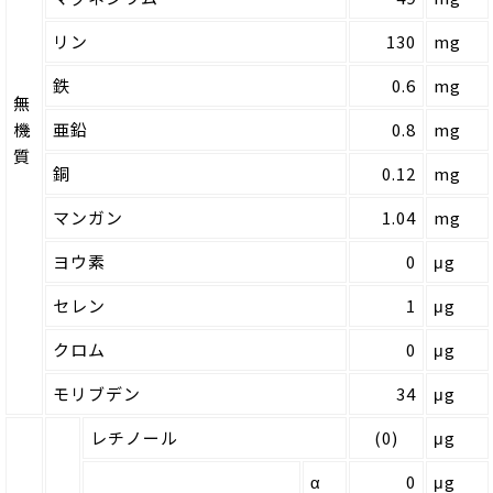
リン
130
mg
鉄
0.6
mg
無
機
亜鉛
0.8
mg
質
銅
0.12
mg
マンガン
1.04
mg
ヨウ素
0
μg
セレン
1
μg
クロム
0
μg
モリブデン
34
μg
レチノール
(0)
μg
α
0
μg