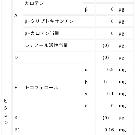
カロテン
β
0
μg
A
β−クリプトキサンチン
0
μg
β−カロテン当量
0
μg
レチノール活性当量
(0)
μg
D
(0)
μg
α
0.5
mg
β
Tr
mg
E
トコフェロール
γ
0.1
mg
ビ
δ
0
mg
タ
ミ
K
(0)
μg
ン
B1
0.16
mg