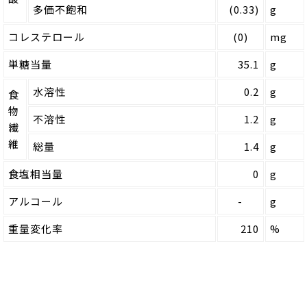
多価不飽和
(0.33)
g
コレステロール
(0)
mg
単糖当量
35.1
g
水溶性
0.2
g
食
物
不溶性
1.2
g
繊
維
総量
1.4
g
食塩相当量
0
g
アルコール
-
g
重量変化率
210
%