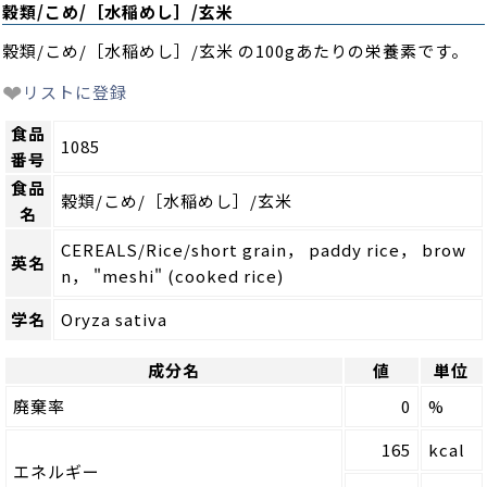
穀類/こめ/［水稲めし］/玄米
穀類/こめ/［水稲めし］/玄米 の100gあたりの栄養素です。
❤
リストに登録
食品
1085
番号
食品
穀類/こめ/［水稲めし］/玄米
名
CEREALS/Rice/short grain， paddy rice， brow
英名
n， "meshi" (cooked rice)
学名
Oryza sativa
成分名
値
単位
廃棄率
0
%
165
kcal
エネルギー