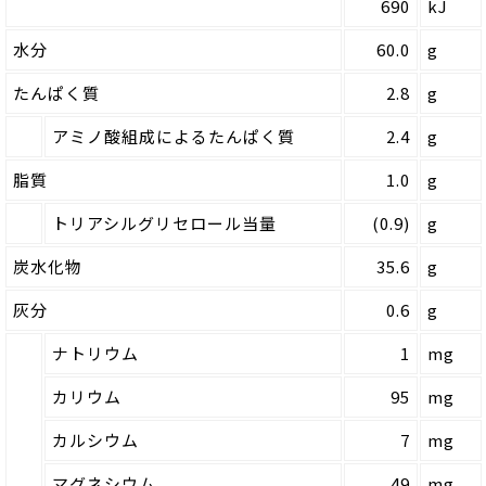
690
kJ
水分
60.0
g
たんぱく質
2.8
g
アミノ酸組成によるたんぱく質
2.4
g
脂質
1.0
g
トリアシルグリセロール当量
(0.9)
g
炭水化物
35.6
g
灰分
0.6
g
ナトリウム
1
mg
カリウム
95
mg
カルシウム
7
mg
マグネシウム
49
mg