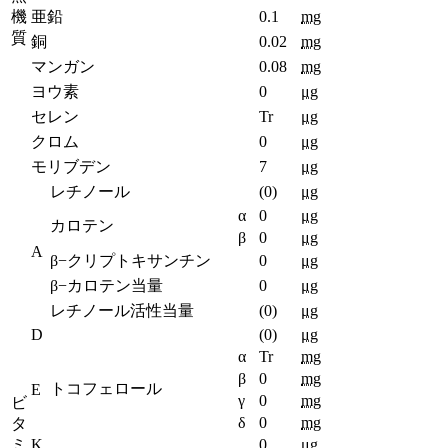
機
亜鉛
0.1
mg
質
銅
0.02
mg
マンガン
0.08
mg
ヨウ素
0
μg
セレン
Tr
μg
クロム
0
μg
モリブデン
7
μg
レチノール
(0)
μg
α
0
μg
カロテン
β
0
μg
A
β−クリプトキサンチン
0
μg
β−カロテン当量
0
μg
レチノール活性当量
(0)
μg
D
(0)
μg
α
Tr
mg
β
0
mg
トコフェロール
E
γ
0
mg
ビ
δ
0
mg
タ
ミ
K
0
μg