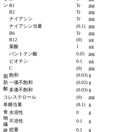
ン
B1
Tr
mg
B2
Tr
mg
ナイアシン
Tr
mg
ナイアシン当量
(0.1)
mg
B6
Tr
mg
B12
(0)
μg
葉酸
1
μg
パントテン酸
0.05
mg
ビオチン
0.1
μg
C
(0)
mg
飽和
(0.03)
g
脂
肪
一価不飽和
(0.02)
g
酸
多価不飽和
(0.03)
g
コレステロール
(0)
mg
単糖当量
(8.1)
g
食
水溶性
0
g
物
不溶性
0.1
g
繊
総量
0.1
g
維