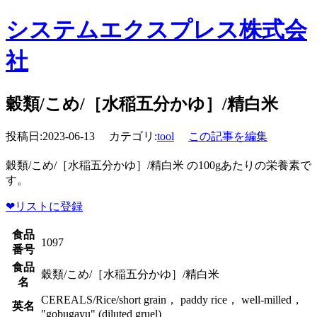
システムエクスプレス株式会
社
穀類/こめ/［水稲五分かゆ］/精白米
投稿日:2023-06-13 カテゴリ:
tool
この記事を編集
穀類/こめ/［水稲五分かゆ］/精白米 の100gあたりの栄養素で
す。
❤
リストに登録
食品
1097
番号
食品
穀類/こめ/［水稲五分かゆ］/精白米
名
CEREALS/Rice/short grain， paddy rice， well-milled，
英名
"gobugayu" (diluted gruel)