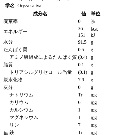
学名
Oryza sativa
成分名
値
単位
廃棄率
0
%
36
kcal
エネルギー
151
kJ
水分
91.5
g
たんぱく質
0.5
g
アミノ酸組成によるたんぱく質
(0.4)
g
脂質
0.1
g
トリアシルグリセロール当量
(0.1)
g
炭水化物
7.9
g
灰分
0
g
ナトリウム
Tr
mg
カリウム
6
mg
カルシウム
1
mg
マグネシウム
1
mg
リン
7
mg
鉄
Tr
mg
無