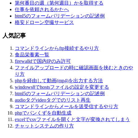
第何番目の週（第何週目）かを取得する
仕事を依頼されるかたへ
html5のフォームバリデーションの記述例
格安ドローン空撮サービス
人気記事
コマンドラインからftp接続するやり方
食品栄養素一覧
firewalldで国内IPのみ許可
ファイルアップロードの時に確認画面を挟むときのや
り方
phpを経由して動画(mp4)を出力する方法
windows8でhostsファイルの設定を変更する
html5のフォームバリデーションの記述例
audioタグvideoタグでのリスト再生
コマンドラインからメールを送受信するやり方
phpでパンくずを自動生成
excelでcsvファイルを開くと文字が変換されてしまう
チャットシステムの作り方