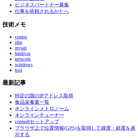
ビジネスパートナー募集
仕事を依頼されるかたへ
技術メモ
centos
php
mysql
html/css
network
windows
tool
最新記事
特定の国のIPアドレス取得
食品栄養素一覧
オンラインメトロノーム
オンラインチューナー
centos8セットアップ
ブラウザ上で位置情報(GPS)を取得して緯度・経度を表
示する